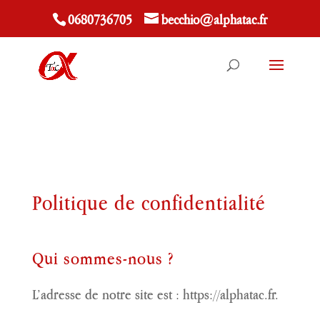
#main-header { -webkit-box-shadow: none; -moz-box-
0680736705
becchio@alphatac.fr
shadow: none; box-shadow: none; }
Politique de confidentialité
Qui sommes-nous ?
L’adresse de notre site est : https://alphatac.fr.